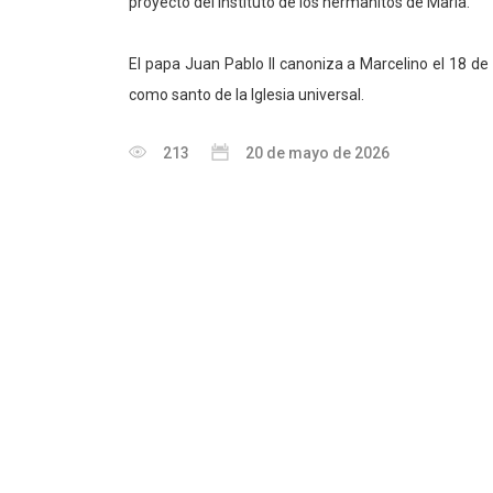
proyecto del Instituto de los hermanitos de María.
El papa Juan Pablo II canoniza a Marcelino el 18 de
como santo de la Iglesia universal.
213
20 de mayo de 2026