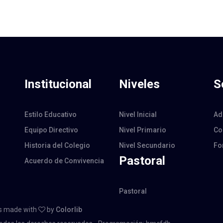
Institucional
Niveles
S
Estilo Educativo
Nivel Inicial
Ad
Equipo Directivo
Nivel Primario
Co
Historia del Colegio
Nivel Secundario
Fo
Pastoral
Acuerdo de Convivencia
Pastoral
 is made with
by
Colorlib