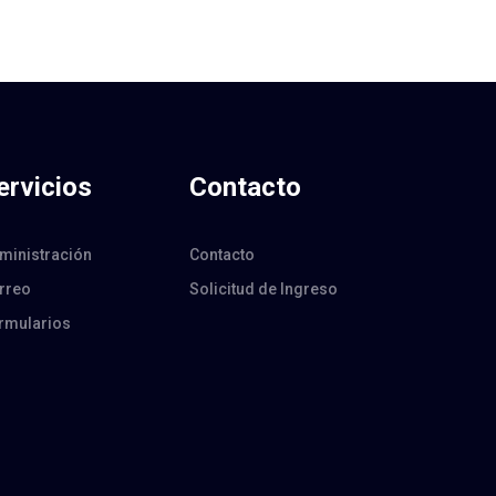
ervicios
Contacto
ministración
Contacto
rreo
Solicitud de Ingreso
rmularios