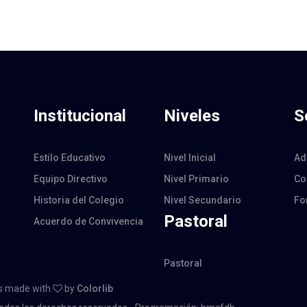
Institucional
Niveles
S
Estilo Educativo
Nivel Inicial
Ad
Equipo Directivo
Nivel Primario
Co
Historia del Colegio
Nivel Secundario
Fo
Pastoral
Acuerdo de Convivencia
Pastoral
 is made with
by
Colorlib