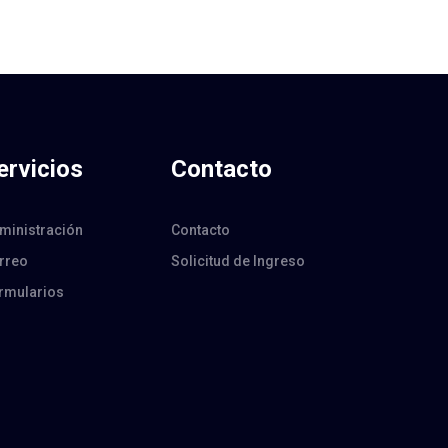
ervicios
Contacto
ministración
Contacto
rreo
Solicitud de Ingreso
rmularios