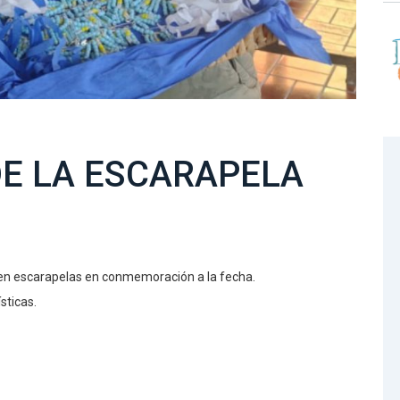
DE LA ESCARAPELA
ten escarapelas en conmemoración a la fecha.
sticas.